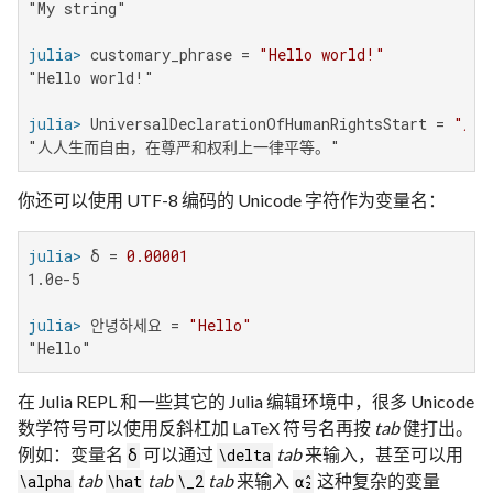
"My string"

julia>
 customary_phrase = 
"Hello world!"
"Hello world!"

julia>
 UniversalDeclarationOfHumanRightsStart = 
"人
"人人生而自由，在尊严和权利上一律平等。"
你还可以使用 UTF-8 编码的 Unicode 字符作为变量名：
julia>
 δ = 
0.00001
1.0e-5

julia>
 안녕하세요 = 
"Hello"
"Hello"
在 Julia REPL 和一些其它的 Julia 编辑环境中，很多 Unicode
数学符号可以使用反斜杠加 LaTeX 符号名再按
tab
健打出。
例如：变量名
可以通过
tab
来输入，甚至可以用
δ
\delta
tab
tab
tab
来输入
这种复杂的变量
\alpha
\hat
\_2
α̂₂