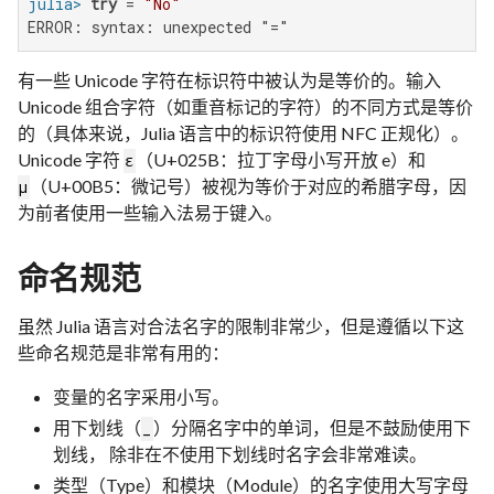
julia>
try
 = 
"No"
ERROR: syntax: unexpected "="
有一些 Unicode 字符在标识符中被认为是等价的。输入
Unicode 组合字符（如重音标记的字符）的不同方式是等价
的（具体来说，Julia 语言中的标识符使用 NFC 正规化）。
Unicode 字符
（U+025B：拉丁字母小写开放 e）和
ɛ
（U+00B5：微记号）被视为等价于对应的希腊字母，因
µ
为前者使用一些输入法易于键入。
命名规范
虽然 Julia 语言对合法名字的限制非常少，但是遵循以下这
些命名规范是非常有用的：
变量的名字采用小写。
用下划线（
）分隔名字中的单词，但是不鼓励使用下
_
划线， 除非在不使用下划线时名字会非常难读。
类型（Type）和模块（Module）的名字使用大写字母