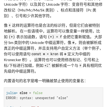
Unicode 字符）以及其它 Unicode 字符：变音符号和其他修
改标记（Mn/Mc/Me/Sk 类别）、标点和连接符（Pc 类
别）、引号和少许其他字符。
像
这样的运算符也是合法的标识符，但是它们会被特别
+
地解析。 在一些语境中，运算符可以像变量一样使用，比
如
表示加函数，语句
会把它重新赋值。 大部
(+)
(+) = f
分 Sm 类别中的 Unicode 中缀运算符，像
，则会被解析成
⊕
真正的中缀运算符，并且支持用户自定义方法（举个例子，
你可以使用语句
将
定义为中缀的
const ⊗ = kron
⊗
Kronecker 积）。 运算符也可以使用修改标记、引号和上
标/下标进行加缀，例如
被解析成一个与
具有相同优
+̂ₐ″
+
先级的中缀运算符。
内置语句的名字是唯一明确被禁止使用的变量名：
julia>
else
 = 
false
ERROR: syntax: unexpected "else"
