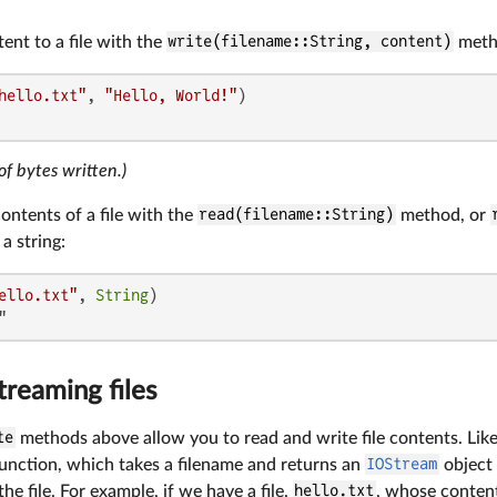
ent to a file with the
write(filename::String, content)
meth
hello.txt"
, 
"Hello, World!"
f bytes written.)
ontents of a file with the
read(filename::String)
method, or
a string:
ello.txt"
, 
String
"
treaming files
te
methods above allow you to read and write file contents. Lik
unction, which takes a filename and returns an
IOStream
object 
he file. For example, if we have a file,
hello.txt
, whose conten