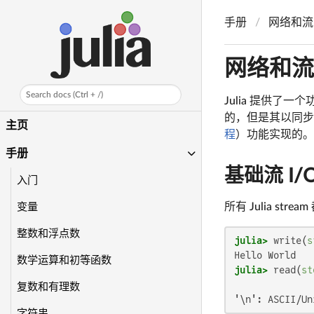
手册
网络和流
网络和流
Search docs (Ctrl + /)
Julia 提供了
的，但是其以同步
主页
程
）功能实现的。
手册
基础流 I/
入门
所有 Julia stre
变量
整数和浮点数
julia>
 write(
s
数学运算和初等函数
julia>
 read(
st
复数和有理数
'\n': ASCII/Un
字符串