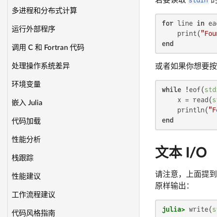
多进程和分布式计算
for
 line 
in
 ea
运行外部程序
    print(
"Fou
end
调用 C 和 Fortran 代码
或者如果你想要
处理操作系统差异
环境变量
while
 !eof(
std
    x = read(
s
嵌入 Julia
    println(
"F
end
代码加载
性能分析
文本 I/O
栈跟踪
请注意，上面提
性能建议
原样输出：
工作流程建议
julia>
 write(
s
代码风格指南