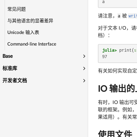
a
常见问题
请注意，
a
被
wri
与其他语言的显著差异
对于文本 I/O，
Unicode 输入表
档）：
Command-line Interface
julia>
 print(
s
Base
97
标准库
有关如何实现自
开发者文档
IO 输出
有时，IO 输出可
联的框架。例如，
果适用）。有关
使用文件