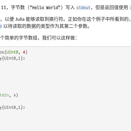
 11，字节数（
"Hello World"
）写入
stdout
，但是返回值使用
，以便 Julia 能够读取到换行符。正如你在这个例子中所看到的
d
以待读取的数据的类型作为其第二个参数。
个简单的字节数组，我们可以这样做：
os(
UInt8
, 
4
y{UInt8,1}:

tdin
y{UInt8,1}:
