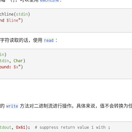
chline(
stdin
)

nd 
$line
"
按字符读取的话，使用
read
：
in
)

tdin
, 
Char
)

ound: 
$x
"
到的
write
方法对二进制流进行操作。具体来说，值不会转换为
tdout
, 
0x61
);  
# suppress return value 1 with ;