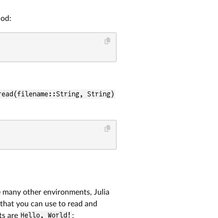
od:
read(filename::String, String)
e many other environments, Julia
that you can use to read and
ts are
Hello, World!
: