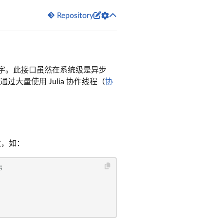


Repository
 套接字。此接口虽然在系统级是异步
量使用 Julia 协作线程（
协
数，如：
;