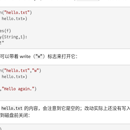
n(
"hello.txt"
 hello.txt>)

y{String,1}:

!"
以带着 write（
"w"
）标志来打开它：
n(
"hello.txt"
,
"w"
 hello.txt>)

,
"Hello again."
查
hello.txt
的内容，会注意到它是空的；改动实际上还没有写
到磁盘前关闭：
)