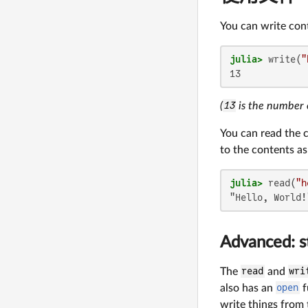
You can write cont
julia>
 write(
"
13
(
13
is the number o
You can read the c
to the contents as 
julia>
 read(
"h
"Hello, World!
Advanced: s
The
read
and
wri
also has an
open
f
write things from t