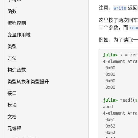
注意，
write
返回
函数
这里按了两次回车
流程控制
二个参数，而
rea
变量作用域
例如，为了读取一
类型
julia>
 x = zer
方法
4-element Arra
 0x00

构造函数
 0x00

 0x00

类型转换和类型提升
 0x00

接口
julia>
 read!(
s
模块
abcd

4-element Arra
文档
 0x61

 0x62

元编程
 0x63
