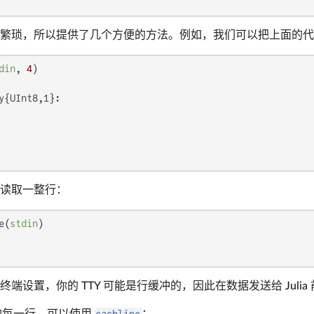
繁琐，所以提供了几个方便的方法。例如，我们可以把上面的代
din
, 
4
y{UInt8,1}:

读取一整行：
e(
stdin
端设置，你的 TTY 可能是行缓冲的，因此在数据发送给 Juli
每一行，可以使用
eachline
：