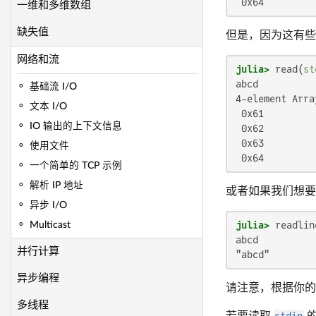
 0x64
一维和多维数组
缺失值
但是，因为这有些
网络和流
julia>
 read(
st
abcd

基础流 I/O
4-element Arra
文本 I/O
 0x61

IO 输出的上下文信息
 0x62

 0x63

使用文件
 0x64
一个简单的 TCP 示例
解析 IP 地址
或者如果我们想要
异步 I/O
julia>
 readlin
Multicast
abcd

并行计算
"abcd"
异步编程
请注意，根据你的终
多线程
若要读取
stdin
的